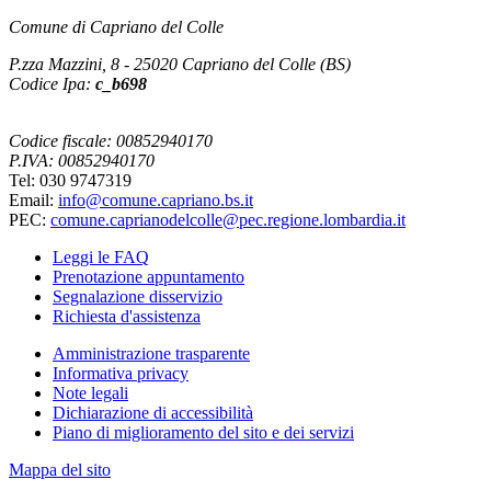
Comune di Capriano del Colle
P.zza Mazzini, 8 - 25020 Capriano del Colle (BS)
Codice Ipa:
c_b698
Codice fiscale: 00852940170
P.IVA: 00852940170
Tel: 030 9747319
Email:
info@comune.capriano.bs.it
PEC:
comune.caprianodelcolle@pec.regione.lombardia.it
Leggi le FAQ
Prenotazione appuntamento
Segnalazione disservizio
Richiesta d'assistenza
Amministrazione trasparente
Informativa privacy
Note legali
Dichiarazione di accessibilità
Piano di miglioramento del sito e dei servizi
Mappa del sito