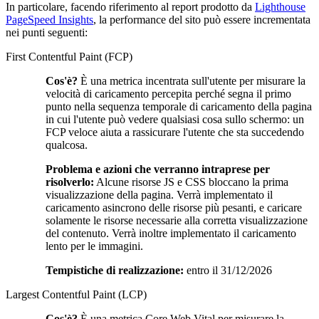
In particolare, facendo riferimento al report prodotto da
Lighthouse
PageSpeed Insights
, la performance del sito può essere incrementata
nei punti seguenti:
First Contentful Paint (FCP)
Cos'è?
È una metrica incentrata sull'utente per misurare la
velocità di caricamento percepita perché segna il primo
punto nella sequenza temporale di caricamento della pagina
in cui l'utente può vedere qualsiasi cosa sullo schermo: un
FCP veloce aiuta a rassicurare l'utente che sta succedendo
qualcosa.
Problema e azioni che verranno intraprese per
risolverlo:
Alcune risorse JS e CSS bloccano la prima
visualizzazione della pagina. Verrà implementato il
caricamento asincrono delle risorse più pesanti, e caricare
solamente le risorse necessarie alla corretta visualizzazione
del contenuto. Verrà inoltre implementato il caricamento
lento per le immagini.
Tempistiche di realizzazione:
entro il 31/12/2026
Largest Contentful Paint (LCP)
Cos'è?
È una metrica Core Web Vital per misurare la