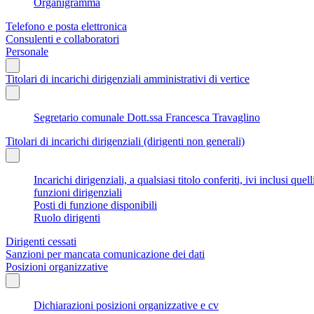
Organigramma
Telefono e posta elettronica
Consulenti e collaboratori
Personale
Titolari di incarichi dirigenziali amministrativi di vertice
Segretario comunale Dott.ssa Francesca Travaglino
Titolari di incarichi dirigenziali (dirigenti non generali)
Incarichi dirigenziali, a qualsiasi titolo conferiti, ivi inclusi q
funzioni dirigenziali
Posti di funzione disponibili
Ruolo dirigenti
Dirigenti cessati
Sanzioni per mancata comunicazione dei dati
Posizioni organizzative
Dichiarazioni posizioni organizzative e cv