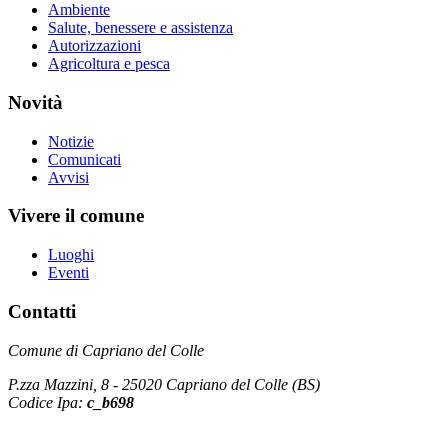
Ambiente
Salute, benessere e assistenza
Autorizzazioni
Agricoltura e pesca
Novità
Notizie
Comunicati
Avvisi
Vivere il comune
Luoghi
Eventi
Contatti
Comune di Capriano del Colle
P.zza Mazzini, 8 - 25020 Capriano del Colle (BS)
Codice Ipa:
c_b698