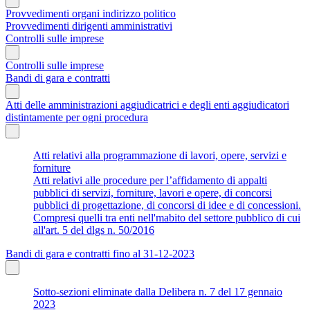
Provvedimenti organi indirizzo politico
Provvedimenti dirigenti amministrativi
Controlli sulle imprese
Controlli sulle imprese
Bandi di gara e contratti
Atti delle amministrazioni aggiudicatrici e degli enti aggiudicatori
distintamente per ogni procedura
Atti relativi alla programmazione di lavori, opere, servizi e
forniture
Atti relativi alle procedure per l’affidamento di appalti
pubblici di servizi, forniture, lavori e opere, di concorsi
pubblici di progettazione, di concorsi di idee e di concessioni.
Compresi quelli tra enti nell'mabito del settore pubblico di cui
all'art. 5 del dlgs n. 50/2016
Bandi di gara e contratti fino al 31-12-2023
Sotto-sezioni eliminate dalla Delibera n. 7 del 17 gennaio
2023