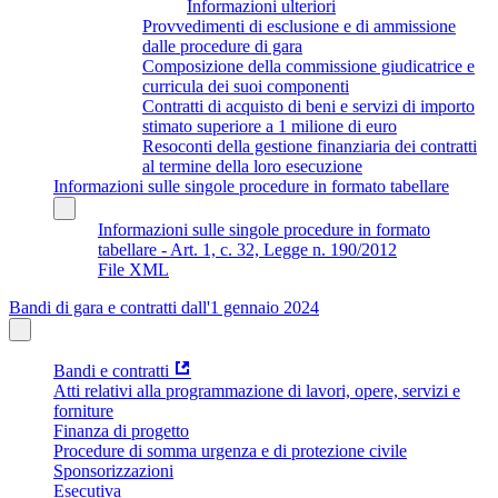
Informazioni ulteriori
Provvedimenti di esclusione e di ammissione
dalle procedure di gara
Composizione della commissione giudicatrice e
curricula dei suoi componenti
Contratti di acquisto di beni e servizi di importo
stimato superiore a 1 milione di euro
Resoconti della gestione finanziaria dei contratti
al termine della loro esecuzione
Informazioni sulle singole procedure in formato tabellare
Informazioni sulle singole procedure in formato
tabellare - Art. 1, c. 32, Legge n. 190/2012
File XML
Bandi di gara e contratti dall'1 gennaio 2024
Bandi e contratti
Atti relativi alla programmazione di lavori, opere, servizi e
forniture
Finanza di progetto
Procedure di somma urgenza e di protezione civile
Sponsorizzazioni
Esecutiva