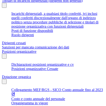
Titolari di incarichi dirigenziali (dirigenti non generali)
Incarichi dirigenziali, a qualsiasi titolo conferiti, ivi inclusi
quelli conferiti discrezionalmente dall'organo di indirizzo
politico senza procedure pubbliche di selezione e titolari di
posizione organizzativa con funzioni dirigenziali
Posti di funzione disponibili
Ruolo dirigenti
Dirigenti cessati
Sanzioni per mancata comunicazione dei dati
Posizioni organizzative
Dichiarazioni posizioni organizzative e cv
Posizioni organizzative Cessate
Dotazione organica
Collegamento MEF/RGS - SICO Conto annuale fino al 2023
Costo e conto annuale del personale
Organigramma in vigore