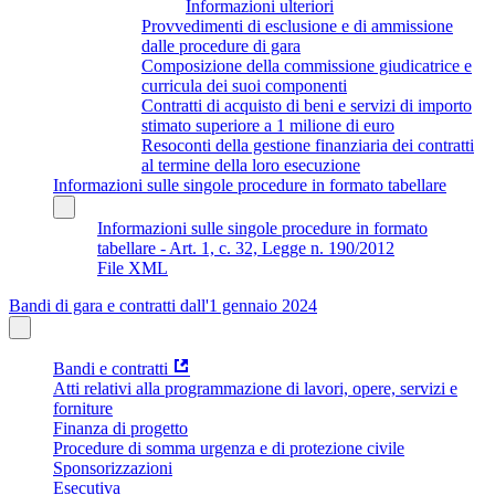
Informazioni ulteriori
Provvedimenti di esclusione e di ammissione
dalle procedure di gara
Composizione della commissione giudicatrice e
curricula dei suoi componenti
Contratti di acquisto di beni e servizi di importo
stimato superiore a 1 milione di euro
Resoconti della gestione finanziaria dei contratti
al termine della loro esecuzione
Informazioni sulle singole procedure in formato tabellare
Informazioni sulle singole procedure in formato
tabellare - Art. 1, c. 32, Legge n. 190/2012
File XML
Bandi di gara e contratti dall'1 gennaio 2024
Bandi e contratti
Atti relativi alla programmazione di lavori, opere, servizi e
forniture
Finanza di progetto
Procedure di somma urgenza e di protezione civile
Sponsorizzazioni
Esecutiva