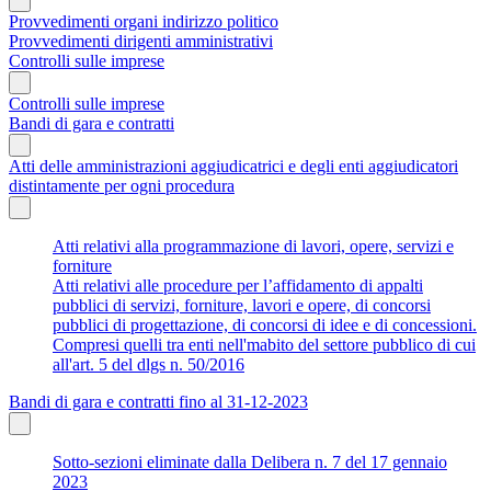
Provvedimenti organi indirizzo politico
Provvedimenti dirigenti amministrativi
Controlli sulle imprese
Controlli sulle imprese
Bandi di gara e contratti
Atti delle amministrazioni aggiudicatrici e degli enti aggiudicatori
distintamente per ogni procedura
Atti relativi alla programmazione di lavori, opere, servizi e
forniture
Atti relativi alle procedure per l’affidamento di appalti
pubblici di servizi, forniture, lavori e opere, di concorsi
pubblici di progettazione, di concorsi di idee e di concessioni.
Compresi quelli tra enti nell'mabito del settore pubblico di cui
all'art. 5 del dlgs n. 50/2016
Bandi di gara e contratti fino al 31-12-2023
Sotto-sezioni eliminate dalla Delibera n. 7 del 17 gennaio
2023