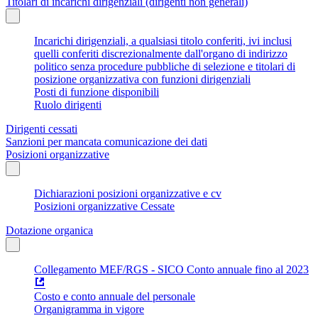
Titolari di incarichi dirigenziali (dirigenti non generali)
Incarichi dirigenziali, a qualsiasi titolo conferiti, ivi inclusi
quelli conferiti discrezionalmente dall'organo di indirizzo
politico senza procedure pubbliche di selezione e titolari di
posizione organizzativa con funzioni dirigenziali
Posti di funzione disponibili
Ruolo dirigenti
Dirigenti cessati
Sanzioni per mancata comunicazione dei dati
Posizioni organizzative
Dichiarazioni posizioni organizzative e cv
Posizioni organizzative Cessate
Dotazione organica
Collegamento MEF/RGS - SICO Conto annuale fino al 2023
Costo e conto annuale del personale
Organigramma in vigore