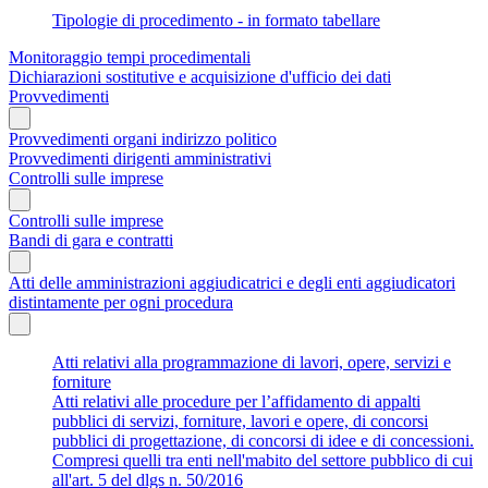
Tipologie di procedimento - in formato tabellare
Monitoraggio tempi procedimentali
Dichiarazioni sostitutive e acquisizione d'ufficio dei dati
Provvedimenti
Provvedimenti organi indirizzo politico
Provvedimenti dirigenti amministrativi
Controlli sulle imprese
Controlli sulle imprese
Bandi di gara e contratti
Atti delle amministrazioni aggiudicatrici e degli enti aggiudicatori
distintamente per ogni procedura
Atti relativi alla programmazione di lavori, opere, servizi e
forniture
Atti relativi alle procedure per l’affidamento di appalti
pubblici di servizi, forniture, lavori e opere, di concorsi
pubblici di progettazione, di concorsi di idee e di concessioni.
Compresi quelli tra enti nell'mabito del settore pubblico di cui
all'art. 5 del dlgs n. 50/2016