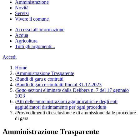
Amministrazione
Novità
Servizi
Vivere il comune
Accesso all'informazione
Acqua
Agricoltura
Tutti gli argomenti...
Accedi
Home
/
Amministrazione Trasparente
/
Bandi di gara e contratti
/
Bandi di gara e contratti fino al 31-12-2023
/
Sotto-sezioni eliminate dalla Delibera n. 7 del 17 gennaio
2023
/
Atti delle amministrazioni aggiudicatrici e degli enti
aggiudicatori distintamente per ogni procedura
/
Provvedimenti di esclusione e di ammissione dalle procedure
di gara
Amministrazione Trasparente