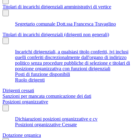
Titolari di incarichi dirigenziali amministrativi di vertice
Segretario comunale Dott.ssa Francesca Travaglino
Titolari di incarichi dirigenziali (dirigenti non generali)
Incarichi dirigenziali, a qualsiasi titolo conferiti, ivi inclusi
quelli conferiti discrezionalmente dall'organo di indirizzo
politico senza procedure pubbliche di selezione e titolari di
posizione organizzativa con funzioni dirigenziali
Posti di funzione disponibili
Ruolo dirigenti
Dirigenti cessati
Sanzioni per mancata comunicazione dei dati
Posizioni organizzative
Dichiarazioni posizioni organizzative e cv
Posizioni organizzative Cessate
Dotazione organica