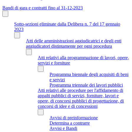
Bandi di gara e contratti fino al 31-12-2023
Sotto-sezioni eliminate dalla Delibera n. 7 del 17 gennaio
2023
Atti delle amministrazioni aggiudicatrici e degli enti
aggiudicatori distintamente per ogni procedura
Atti relativi alla programmazione di lavori, opere,
servizi e forniture
Programma biennale degli acquisiti di beni
e servizi
Programma triennale dei lavori pubblici
Atti relativi alle procedure per l'affidamento di
appalti pubblici di servizi, forniture, lavori e
opere, di concorsi pubblici di progettazione, di
concorsi di idee e di concessioni
Avvisi di preinformazione
Determina a contrarre
Avvisi e Bandi