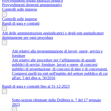
Provvedimenti organi indirizzo politico
Provvedimenti dirigenti amministrativi
Controlli sulle imprese
Controlli sulle imprese
Bandi di gara e contratti
Atti delle amministrazioni aggiudicatrici e degli enti aggiudicatori
distintamente per ogni procedura
Atti relativi alla programmazione di lavori, opere, servizi e
forniture
Atti relativi alle procedure per l’affidamento di appalti
pubblici di servizi, forniture, lavori e opere, di concorsi
pubblici di progettazione, di concorsi di idee e di concessioni.
Compresi quelli tra enti nell'mabito del settore pubblico di cui
all'art. 5 del dlgs n. 50/2016
Bandi di gara e contratti fino al 31-12-2023
Sotto-sezioni eliminate dalla Delibera n. 7 del 17 gennaio
2023