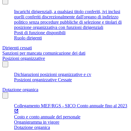
Incarichi dirigenziali, a qualsiasi titolo conferiti, ivi inclusi
quelli conferiti discrezionalmente dall'organo di indirizzo
politico senza procedure pubbliche di selezione e titolari di
posizione organizzativa con funzioni dirigenziali
Posti di funzione disponibili
Ruolo dirigenti
Dirigenti cessati
Sanzioni per mancata comunicazione dei dati
Posizioni organizzative
Dichiarazioni posizioni organizzative e cv
Posizioni organizzative Cessate
Dotazione organica
Collegamento MEF/RGS - SICO Conto annuale fino al 2023
Costo e conto annuale del personale
Organigramma in vigore
Dotazione organica