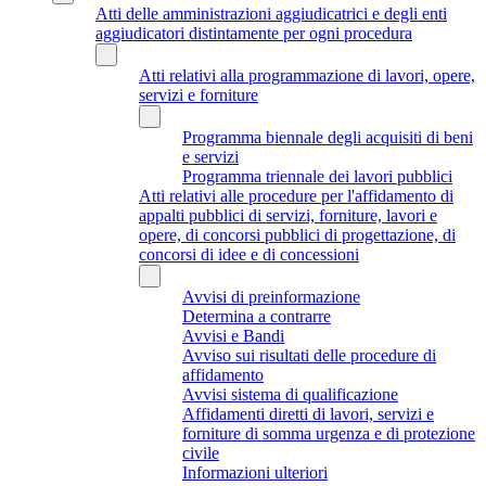
Atti delle amministrazioni aggiudicatrici e degli enti
aggiudicatori distintamente per ogni procedura
Atti relativi alla programmazione di lavori, opere,
servizi e forniture
Programma biennale degli acquisiti di beni
e servizi
Programma triennale dei lavori pubblici
Atti relativi alle procedure per l'affidamento di
appalti pubblici di servizi, forniture, lavori e
opere, di concorsi pubblici di progettazione, di
concorsi di idee e di concessioni
Avvisi di preinformazione
Determina a contrarre
Avvisi e Bandi
Avviso sui risultati delle procedure di
affidamento
Avvisi sistema di qualificazione
Affidamenti diretti di lavori, servizi e
forniture di somma urgenza e di protezione
civile
Informazioni ulteriori