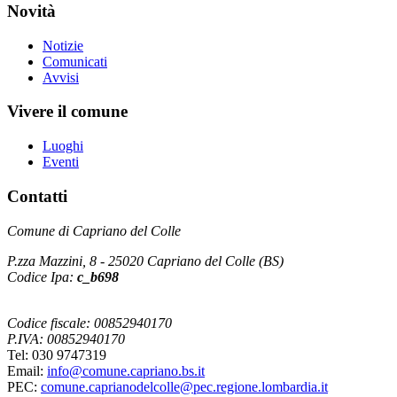
Novità
Notizie
Comunicati
Avvisi
Vivere il comune
Luoghi
Eventi
Contatti
Comune di Capriano del Colle
P.zza Mazzini, 8 - 25020 Capriano del Colle (BS)
Codice Ipa:
c_b698
Codice fiscale: 00852940170
P.IVA: 00852940170
Tel: 030 9747319
Email:
info@comune.capriano.bs.it
PEC:
comune.caprianodelcolle@pec.regione.lombardia.it