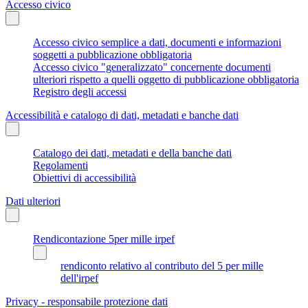
Accesso civico
Accesso civico semplice a dati, documenti e informazioni
soggetti a pubblicazione obbligatoria
Accesso civico "generalizzato" concernente documenti
ulteriori rispetto a quelli oggetto di pubblicazione obbligatoria
Registro degli accessi
Accessibilità e catalogo di dati, metadati e banche dati
Catalogo dei dati, metadati e della banche dati
Regolamenti
Obiettivi di accessibilità
Dati ulteriori
Rendicontazione 5per mille irpef
rendiconto relativo al contributo del 5 per mille
dell'irpef
Privacy - responsabile protezione dati