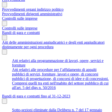
Provvedimenti organi indirizzo politico
Provvedimenti dirigenti amministrativi
Controlli sulle imprese
Controlli sulle imprese
Bandi di gara e contratti
Atti delle amministrazioni aggiudicatrici e degli enti aggiudicatori
distintamente per ogni procedura
Atti relativi alla programmazione di lavori, opere, servizi e
forniture
Atti relativi alle procedure per l’affidamento di appalti
pubblici di servizi, forniture, lavori e opere, di concorsi
pubblici di progettazione, di concorsi di idee e di concessioni.
Compresi quelli tra enti nell'mabito del settore pubblico di cui
all'art. 5 del dlgs n. 50/2016
Bandi di gara e contratti fino al 31-12-2023
Sotto-sezioni eliminate dalla Delibera n. 7 del 17 gennaio