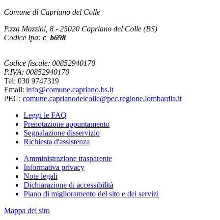
Comune di Capriano del Colle
P.zza Mazzini, 8 - 25020 Capriano del Colle (BS)
Codice Ipa:
c_b698
Codice fiscale: 00852940170
P.IVA: 00852940170
Tel: 030 9747319
Email:
info@comune.capriano.bs.it
PEC:
comune.caprianodelcolle@pec.regione.lombardia.it
Leggi le FAQ
Prenotazione appuntamento
Segnalazione disservizio
Richiesta d'assistenza
Amministrazione trasparente
Informativa privacy
Note legali
Dichiarazione di accessibilità
Piano di miglioramento del sito e dei servizi
Mappa del sito