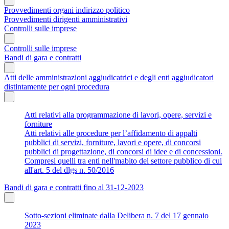
Provvedimenti organi indirizzo politico
Provvedimenti dirigenti amministrativi
Controlli sulle imprese
Controlli sulle imprese
Bandi di gara e contratti
Atti delle amministrazioni aggiudicatrici e degli enti aggiudicatori
distintamente per ogni procedura
Atti relativi alla programmazione di lavori, opere, servizi e
forniture
Atti relativi alle procedure per l’affidamento di appalti
pubblici di servizi, forniture, lavori e opere, di concorsi
pubblici di progettazione, di concorsi di idee e di concessioni.
Compresi quelli tra enti nell'mabito del settore pubblico di cui
all'art. 5 del dlgs n. 50/2016
Bandi di gara e contratti fino al 31-12-2023
Sotto-sezioni eliminate dalla Delibera n. 7 del 17 gennaio
2023