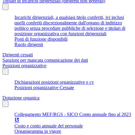
Titolari di incarichi dirigenziali (dirigenti non generali)
Incarichi dirigenziali, a qualsiasi titolo conferiti, ivi inclusi
quelli conferiti discrezionalmente dall'organo di indirizzo
politico senza procedure pubbliche di selezione e titolari di
posizione organizzativa con funzioni dirigenziali
Posti di funzione disponibili
Ruolo dirigenti
Dirigenti cessati
Sanzioni per mancata comunicazione dei dati
Posizioni organizzative
Dichiarazioni posizioni organizzative e cv
Posizioni organizzative Cessate
Dotazione organica
Collegamento MEF/RGS - SICO Conto annuale fino al 2023
Costo e conto annuale del personale
Organigramma in vigore