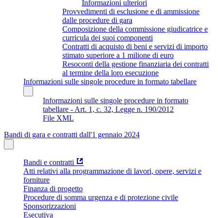
Informazioni ulteriori
Provvedimenti di esclusione e di ammissione
dalle procedure di gara
Composizione della commissione giudicatrice e
curricula dei suoi componenti
Contratti di acquisto di beni e servizi di importo
stimato superiore a 1 milione di euro
Resoconti della gestione finanziaria dei contratti
al termine della loro esecuzione
Informazioni sulle singole procedure in formato tabellare
Informazioni sulle singole procedure in formato
tabellare - Art. 1, c. 32, Legge n. 190/2012
File XML
Bandi di gara e contratti dall'1 gennaio 2024
Bandi e contratti
Atti relativi alla programmazione di lavori, opere, servizi e
forniture
Finanza di progetto
Procedure di somma urgenza e di protezione civile
Sponsorizzazioni
Esecutiva